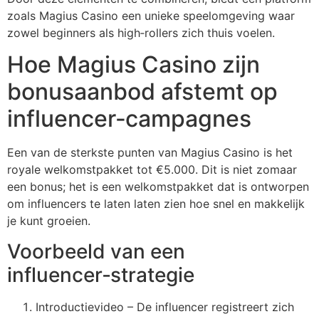
zoals Magius Casino een unieke speelomgeving waar
zowel beginners als high‑rollers zich thuis voelen.
Hoe Magius Casino zijn
bonusaanbod afstemt op
influencer‑campagnes
Een van de sterkste punten van Magius Casino is het
royale welkomstpakket tot €5.000. Dit is niet zomaar
een bonus; het is een welkomstpakket dat is ontworpen
om influencers te laten laten zien hoe snel en makkelijk
je kunt groeien.
Voorbeeld van een
influencer‑strategie
Introductievideo – De influencer registreert zich