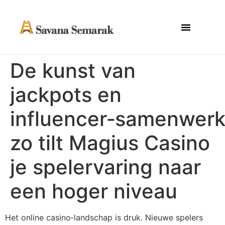
De kunst van
jackpots en
influencer‑samenwerk
zo tilt Magius Casino
je spelervaring naar
een hoger niveau
Het online casino‑landschap is druk. Nieuwe spelers