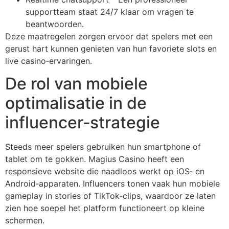
supportteam staat 24/7 klaar om vragen te
beantwoorden.
Deze maatregelen zorgen ervoor dat spelers met een
gerust hart kunnen genieten van hun favoriete slots en
live casino‑ervaringen.
De rol van mobiele
optimalisatie in de
influencer‑strategie
Steeds meer spelers gebruiken hun smartphone of
tablet om te gokken. Magius Casino heeft een
responsieve website die naadloos werkt op iOS‑ en
Android‑apparaten. Influencers tonen vaak hun mobiele
gameplay in stories of TikTok‑clips, waardoor ze laten
zien hoe soepel het platform functioneert op kleine
schermen.