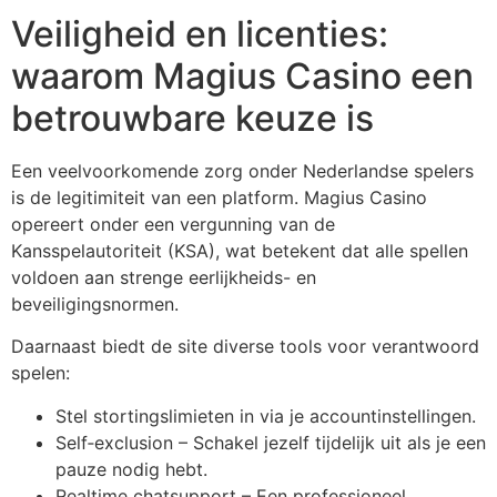
Veiligheid en licenties:
waarom Magius Casino een
betrouwbare keuze is
Een veelvoorkomende zorg onder Nederlandse spelers
is de legitimiteit van een platform. Magius Casino
opereert onder een vergunning van de
Kansspelautoriteit (KSA), wat betekent dat alle spellen
voldoen aan strenge eerlijkheids- en
beveiligingsnormen.
Daarnaast biedt de site diverse tools voor verantwoord
spelen:
Stel stortingslimieten in via je accountinstellingen.
Self‑exclusion – Schakel jezelf tijdelijk uit als je een
pauze nodig hebt.
Realtime chatsupport – Een professioneel