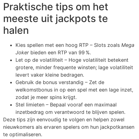
Praktische tips om het
meeste uit jackpots te
halen
Kies spellen met een hoog RTP – Slots zoals
Mega
Joker
bieden een RTP van 99 %.
Let op de volatiliteit – Hoge volatiliteit betekent
grotere, minder frequente winsten; lage volatiliteit
levert vaker kleine bedragen.
Gebruik de bonus verstandig – Zet de
welkomstbonus in op een spel met een lage inzet,
zodat je meer spins krijgt.
Stel limieten – Bepaal vooraf een maximaal
inzetbedrag om verantwoord te blijven spelen.
Deze tips zijn eenvoudig te volgen en helpen zowel
nieuwkomers als ervaren spelers om hun jackpotkansen
te optimaliseren.