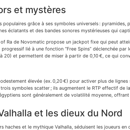
sors et mystères
us populaires grâce à ses symboles universels : pyramides,
es éclatants et des bandes sonores mystérieuses qui captiv
 of Ra de Novomatic propose un jackpot fixe qui peut atteind
progressif lié à une fonction “Free Spins” déclenchée par l
à 20) et permettent de miser à partir de 0,10 €, ce qui con
stement élevée (ex. 0,20 €) pour activer plus de lignes sa
 trois symboles scatter ; ils augmentent le RTP effectif de l
ots égyptiens sont généralement de volatilité moyenne, offrant
Valhalla et les dieux du Nord
rs haches et le mythique Valhalla, séduisent les joueurs en