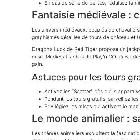
En cas de série de pertes, réduisez la 
Fantaisie médiévale : 
Les univers médiévaux, peuplés de chevaliers,
graphismes détaillés de tours de château et l
Dragon’s Luck de Red Tiger propose un jackpo
mise. Medieval Riches de Play’n GO utilise de
gain.
Astuces pour les tours gra
Activez les “Scatter” dès qu’ils apparais
Pendant les tours gratuits, surveillez le
Privilégiez les mises qui activent le ma
Le monde animalier : s
Les thèmes animaliers exploitent la fascinati