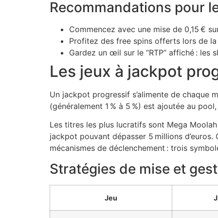
Recommandations pour le
Commencez avec une mise de 0,15 € sur 
Profitez des free spins offerts lors de la
Gardez un œil sur le “RTP” affiché : les 
Les jeux à jackpot pro
Un jackpot progressif s’alimente de chaque mi
(généralement 1 % à 5 %) est ajoutée au pool, 
Les titres les plus lucratifs sont Mega Moolah
jackpot pouvant dépasser 5 millions d’euros. C
mécanismes de déclenchement : trois symboles
Stratégies de mise et gest
Jeu
J