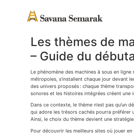
Les thèmes de mac
– Guide du début
Le phénomène des machines à sous en ligne ne
métropoles, s’installent chaque jour devant le
des univers proposés : chaque thème transporte
sonores et les histoires intégrées créent un
Dans ce contexte, le thème n’est pas qu’un dé
qui adore les trésors cachés pourra préférer un
Ainsi, le choix du thème devient une stratégie
Pour découvrir les meilleurs sites où jouer en