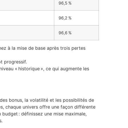
96,5 %
96,2 %
96,6 %
ez à la mise de base après trois pertes
t progressif.
niveau « historique », ce qui augmente les
s bonus, la volatilité et les possibilités de
s, chaque univers offre une façon différente
on budget : définissez une mise maximale,
s.