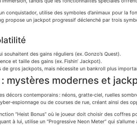
’immersion, tandis que les fonctionnalités spéciales offren
n conquistador, utilise des symboles d’animaux pour la fonc
ing propose un jackpot progressif déclenché par trois symb
atilité
 qui souhaitent des gains réguliers (ex. Gonzo’s Quest).
ence et taille des gains (ex. Fishin’ Jackpot).
rs de gros jackpots, mais nécessite un bankroll plus importa
 : mystères modernes et jack
es décors contemporains : néons, gratte‑ciel, ruelles so
cyber‑espionnage ou de courses de rue, créant ainsi des op
tion “Heist Bonus” où le joueur doit choisir des coffres p
uant à lui, utilise un “Progressive Neon Meter” qui s’allum