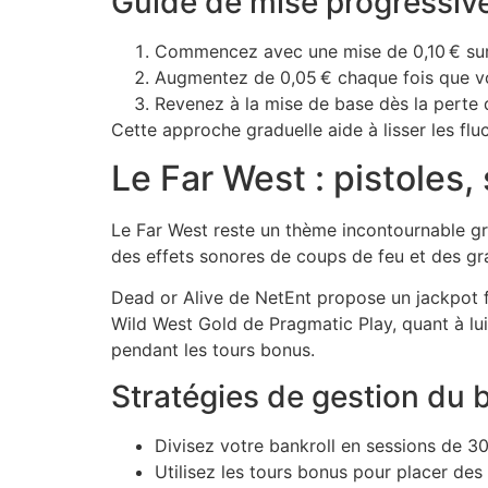
Guide de mise progressive
Commencez avec une mise de 0,10 € sur 
Augmentez de 0,05 € chaque fois que vou
Revenez à la mise de base dès la perte d
Cette approche graduelle aide à lisser les fluc
Le Far West : pistoles,
Le Far West reste un thème incontournable gr
des effets sonores de coups de feu et des gr
Dead or Alive de NetEnt propose un jackpot fi
Wild West Gold de Pragmatic Play, quant à lu
pendant les tours bonus.
Stratégies de gestion du 
Divisez votre bankroll en sessions de 30
Utilisez les tours bonus pour placer des