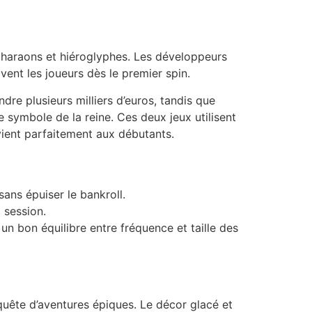
 pharaons et hiéroglyphes. Les développeurs
ent les joueurs dès le premier spin.
re plusieurs milliers d’euros, tandis que
e symbole de la reine. Ces deux jeux utilisent
vient parfaitement aux débutants.
ns épuiser le bankroll.
a session.
 un bon équilibre entre fréquence et taille des
 quête d’aventures épiques. Le décor glacé et