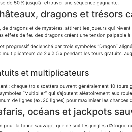
mise de 50 % jusqu’à retrouver une séquence gagnante.
châteaux, dragons et trésors 
 de dragons et de mystères, attirent les joueurs qui rêven
es effets de feu des dragons créent une tension palpable à
t progressif déclenché par trois symboles “Dragon” aligné
s multiplicateurs de 2 x à 5 x pendant les tours gratuits, a
tuits et multiplicateurs
sent : chaque trois scatters ouvrent généralement 10 tours g
s symboles “Multiplier” qui s’ajoutent aléatoirement aux roul
ximum de lignes (ex. 20 lignes) pour maximiser les chances d
afaris, océans et jackpots sa
on pour la faune sauvage, que ce soit les jungles d’Afrique 