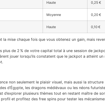
Haute
0,25 €
Moyenne
0,20 €
Haute
0,10 €
 la mise chaque fois que vous obtenez un gain, mais reven
s plus de 2 % de votre capital total à une session de jackpo
ent jouer lorsqu’ils constatent que le jackpot a atteint un 
t.
e non seulement le plaisir visuel, mais aussi la structure de
des d’Égypte, les dragons médiévaux ou les néons futuriste
l est d’explorer plusieurs thèmes tout en restant maître de s
e profil et profitez des free spins pour tester les mécanisme