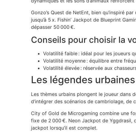
dynamiques et les sons d’animaux renforcent l
Gonzo’s Quest de NetEnt, bien qu’inspiré par u
jusqu’à 5 x. Fishin’ Jackpot de Blueprint Gam
dépasser 50 000 €.
Conseils pour choisir la vol
Volatilité faible : idéal pour les joueurs
Volatilité moyenne : équilibre entre fréqu
Volatilité élevée : réservée aux chasseu
Les légendes urbaines
Les thèmes urbains plongent le joueur dans d
d’intégrer des scénarios de cambriolage, de 
City of Gold de Microgaming combine une fonc
fixe de 2 000 €. Neon Jackpot de Yggdrasil, q
jackpot lorsqu’il est complet.