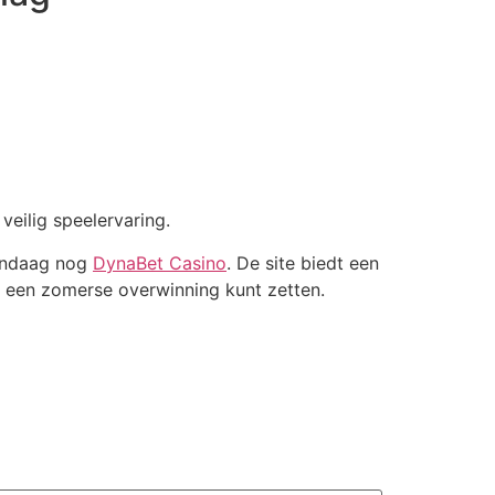
veilig speelervaring.
vandaag nog
DynaBet Casino
. De site biedt een
ar een zomerse overwinning kunt zetten.