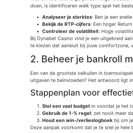
doen, is identificeren welk type spel het beste 
Analyseer je sterktes
: Ben je een snell
Bekijk de RTP‑cijfers
: Een hoger Return
Controleer de volatiliteit
: Hoge volatili
Bij Dynabet Casino vind je een uitgebreid aan
te kiezen dat aansluit bij jouw comfortzone,
2. Beheer je bankroll m
Een van de grootste valkuilen in toernooispele
uitgaven te beïnvloeden? Het antwoord ligt in 
Stappenplan voor effectie
Stel een vast budget
in voordat je het t
Gebruik de 1‑% regel
: zet nooit meer da
Houd een win‑/verlieslogboek
bij om j
Deze aanpak voorkomt dat je te snel je hele