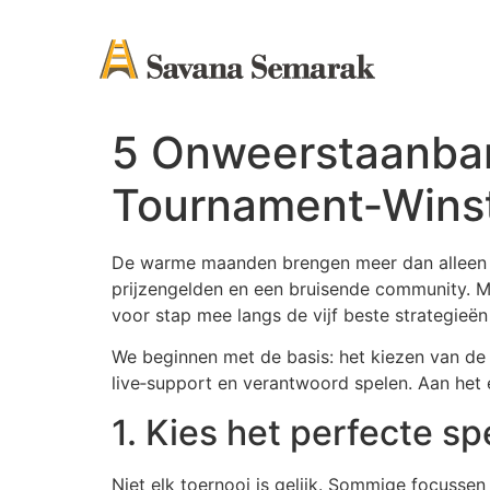
5 Onweerstaanbar
Tournament‑Winst
De warme maanden brengen meer dan alleen z
prijzengelden en een bruisende community. Maa
voor stap mee langs de vijf beste strategieë
We beginnen met de basis: het kiezen van de j
live‑support en verantwoord spelen. Aan het e
1. Kies het perfecte sp
Niet elk toernooi is gelijk. Sommige focussen 