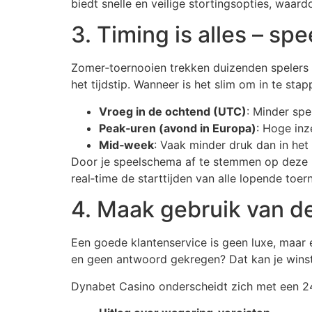
biedt snelle en veilige stortingsopties, waar
3. Timing is alles – sp
Zomer‑toernooien trekken duizenden spelers v
het tijdstip. Wanneer is het slim om in te sta
Vroeg in de ochtend (UTC)
: Minder spe
Peak‑uren (avond in Europa)
: Hoge inz
Mid‑week
: Vaak minder druk dan in het
Door je speelschema af te stemmen op deze pi
real‑time de starttijden van alle lopende toer
4. Maak gebruik van d
Een goede klantenservice is geen luxe, maar
en geen antwoord gekregen? Dat kan je winst
Dynabet Casino onderscheidt zich met een 24