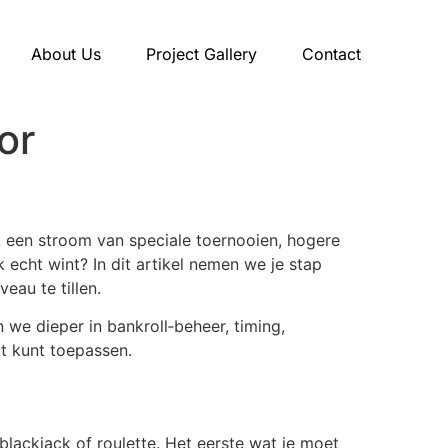
About Us
Project Gallery
Contact
or
een stroom van speciale toernooien, hogere
 echt wint? In dit artikel nemen we je stap
eau te tillen.
 we dieper in bankroll‑beheer, timing,
ct kunt toepassen.
 blackjack of roulette. Het eerste wat je moet