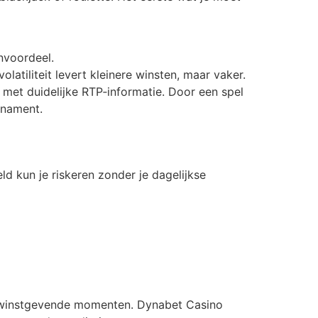
nvoordeel.
olatiliteit levert kleinere winsten, maar vaker.
l met duidelijke RTP‑informatie. Door een spel
rnament.
ld kun je riskeren zonder je dagelijkse
an winstgevende momenten. Dynabet Casino