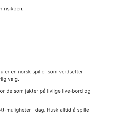
r risikoen.
du er en norsk spiller som verdsetter
lig valg.
or de som jakter på livlige live‑bord og
‑muligheter i dag. Husk alltid å spille