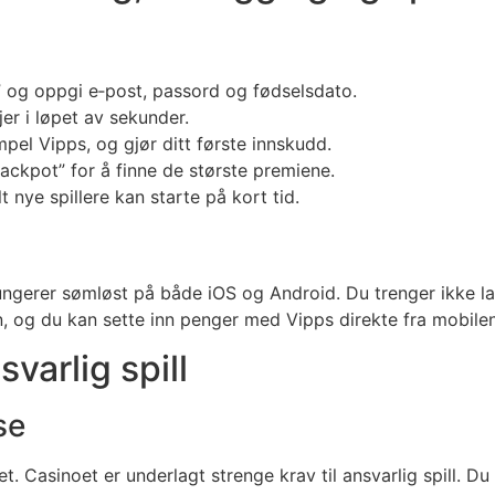
r” og oppgi e‑post, passord og fødselsdato.
er i løpet av sekunder.
el Vipps, og gjør ditt første innskudd.
“Jackpot” for å finne de største premiene.
 nye spillere kan starte på kort tid.
gerer sømløst på både iOS og Android. Du trenger ikke last
n, og du kan sette inn penger med Vipps direkte fra mobilen
varlig spill
se
et. Casinoet er underlagt strenge krav til ansvarlig spill. Du