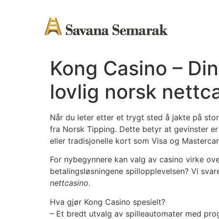
Kong Casino – Din 
lovlig norsk nettc
Når du leter etter et trygt sted å jakte på st
fra Norsk Tipping. Dette betyr at gevinster er
eller tradisjonelle kort som Visa og Masterca
For nybegynnere kan valg av casino virke over
betalingsløsningene spillopplevelsen? Vi svar
nettcasino
.
Hva gjør Kong Casino spesielt?
– Et bredt utvalg av spilleautomater med prog