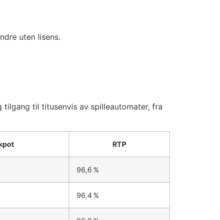
ndre uten lisens.
gang til titusenvis av spilleautomater, fra
kpot
RTP
96,6 %
96,4 %