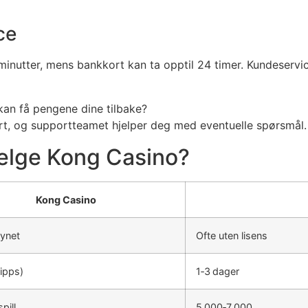
ce
minutter, mens bankkort kan ta opptil 24 timer. Kundeservice
kan få pengene dine tilbake?
t, og supportteamet hjelper deg med eventuelle spørsmål.
velge Kong Casino?
Kong Casino
synet
Ofte uten lisens
ipps)
1‑3 dager
pill
5 000‑7 000