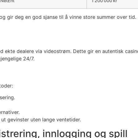
NetEnt
1 200 000 kr
 og gir deg en god sjanse til å vinne store summer over tid
ed ekte dealere via videostrøm. Dette gir en autentisk casino
gjengelige 24/7.
toder:
sering.
rnativer.
 ut gevinster uten lange ventetider.
trering, innlogging og spill