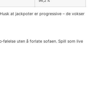
96,2 %
. Husk at jackpoter er progressive – de vokser
‑følelse uten å forlate sofaen. Spill som live