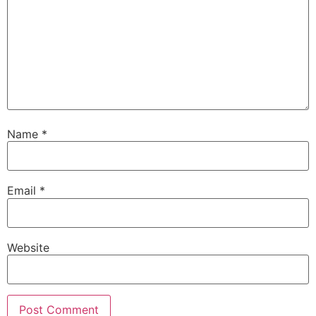
Name
*
Email
*
Website