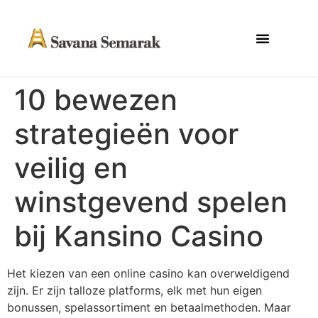
10 bewezen
strategieën voor
veilig en
winstgevend spelen
bij Kansino Casino
Het kiezen van een online casino kan overweldigend
zijn. Er zijn talloze platforms, elk met hun eigen
bonussen, spelassortiment en betaalmethoden. Maar