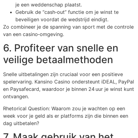
je een weddenschap plaatst.
Gebruik de “cash‑out” functie om je winst te
beveiligen voordat de wedstrijd eindigt.
Zo combineer je de spanning van sport met de controle
van een casino‑omgeving.
6. Profiteer van snelle en
veilige betaalmethoden
Snelle uitbetalingen zijn cruciaal voor een positieve
spelervaring. Kansino Casino ondersteunt iDEAL, PayPal
en Paysafecard, waardoor je binnen 24 uur je winst kunt
ontvangen.
Rhetorical Question: Waarom zou je wachten op een
week voor je geld als er platforms zijn die binnen een
dag uitbetalen?
7. Maak gebruik van het