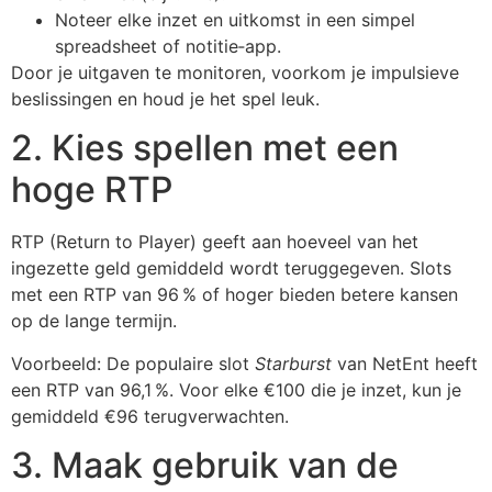
Noteer elke inzet en uitkomst in een simpel
spreadsheet of notitie‑app.
Door je uitgaven te monitoren, voorkom je impulsieve
beslissingen en houd je het spel leuk.
2. Kies spellen met een
hoge RTP
RTP (Return to Player) geeft aan hoeveel van het
ingezette geld gemiddeld wordt teruggegeven. Slots
met een RTP van 96 % of hoger bieden betere kansen
op de lange termijn.
Voorbeeld: De populaire slot
Starburst
van NetEnt heeft
een RTP van 96,1 %. Voor elke €100 die je inzet, kun je
gemiddeld €96 terugverwachten.
3. Maak gebruik van de