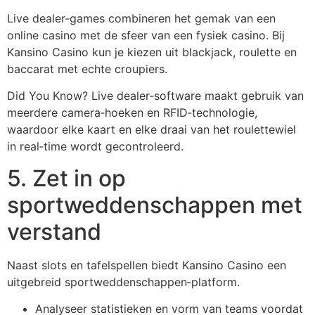
Live dealer‑games combineren het gemak van een
online casino met de sfeer van een fysiek casino. Bij
Kansino Casino kun je kiezen uit blackjack, roulette en
baccarat met echte croupiers.
Did You Know? Live dealer‑software maakt gebruik van
meerdere camera‑hoeken en RFID‑technologie,
waardoor elke kaart en elke draai van het roulettewiel
in real‑time wordt gecontroleerd.
5. Zet in op
sportweddenschappen met
verstand
Naast slots en tafelspellen biedt Kansino Casino een
uitgebreid sportweddenschappen‑platform.
Analyseer statistieken en vorm van teams voordat