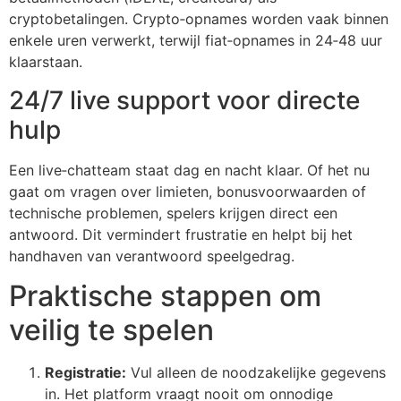
cryptobetalingen. Crypto‑opnames worden vaak binnen
enkele uren verwerkt, terwijl fiat‑opnames in 24‑48 uur
klaarstaan.
24/7 live support voor directe
hulp
Een live‑chatteam staat dag en nacht klaar. Of het nu
gaat om vragen over limieten, bonusvoorwaarden of
technische problemen, spelers krijgen direct een
antwoord. Dit vermindert frustratie en helpt bij het
handhaven van verantwoord speelgedrag.
Praktische stappen om
veilig te spelen
Registratie:
Vul alleen de noodzakelijke gegevens
in. Het platform vraagt nooit om onnodige