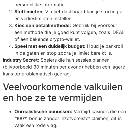
persoonlijke informatie.
Stel limieten:
Via het dashboard kun je stortings‑
en verlieslimieten instellen.
Kies een betaalmethode:
Gebruik bij voorkeur
een methode die je goed kunt volgen, zoals iDEAL
of een bekende crypto‑wallet.
Speel met een duidelijk budget:
Houd je bankroll
in de gaten en stop zodra je limiet bereikt is.
Industry Secret:
Spelers die hun sessies plannen
(bijvoorbeeld 30 minuten per avond) hebben een lagere
kans op problematisch gedrag.
Veelvoorkomende valkuilen
en hoe ze te vermijden
Onrealistische bonussen:
Vermijd casino’s die een
“100% bonus zonder inzetvereiste” claimen; dit is
vaak een rode vlag.