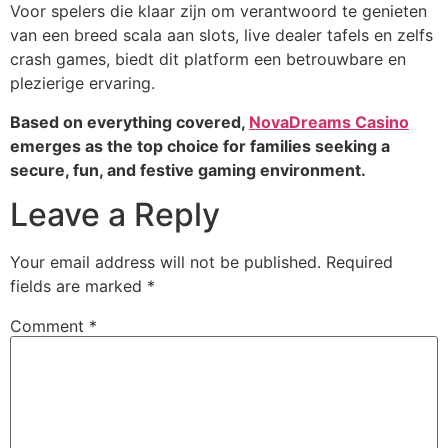
Voor spelers die klaar zijn om verantwoord te genieten
van een breed scala aan slots, live dealer tafels en zelfs
crash games, biedt dit platform een betrouwbare en
plezierige ervaring.
Based on everything covered,
NovaDreams Casino
emerges as the top choice for families seeking a
secure, fun, and festive gaming environment.
Leave a Reply
Your email address will not be published.
Required
fields are marked
*
Comment
*