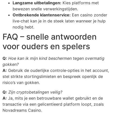
Langzame uitbetalingen:
Kies platforms met
bewezen snelle verwerkingstijden.
Ontbrekende klantenservice:
Een casino zonder
live‑chat kan je in de steek laten wanneer je hulp
nodig hebt.
FAQ – snelle antwoorden
voor ouders en spelers
Q:
Hoe kan ik mijn kind beschermen tegen overmatig
gokken?
A:
Gebruik de ouderlijke controle‑opties in het account,
stel strikte stortingslimieten en bespreek openlijk de
risico’s van gokken.
Q:
Zijn cryptobetalingen veilig?
A:
Ja, mits je een betrouwbare wallet gebruikt en de
transactie via een gelicentieerd platform loopt, zoals
Novadreams Casino.