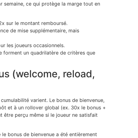
r semaine, ce qui protège la marge tout en
2x sur le montant remboursé.
ence de mise supplémentaire, mais
ur les joueurs occasionnels.
e forment un quadrilatère de critères que
us (welcome, reload,
 cumulabilité varient. Le bonus de bienvenue,
t et à un rollover global (ex. 30x le bonus +
 être perçu même si le joueur ne satisfait
e le bonus de bienvenue a été entièrement