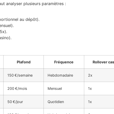
aut analyser plusieurs paramètres :
ortionnel au dépôt).
nsuel).
5x).
asino).
Plafond
Fréquence
Rollover ca
150 €/semaine
Hebdomadaire
2x
200 €/mois
Mensuel
1x
50 €/jour
Quotidien
1x