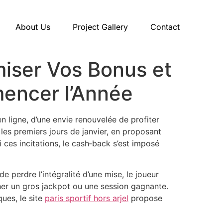
About Us
Project Gallery
Contact
iser Vos Bonus et
encer l’Année
 ligne, d’une envie renouvelée de profiter
 les premiers jours de janvier, en proposant
ces incitations, le cash‑back s’est imposé
e perdre l’intégralité d’une mise, le joueur
her un gros jackpot ou une session gagnante.
ques, le site
paris sportif hors arjel
propose