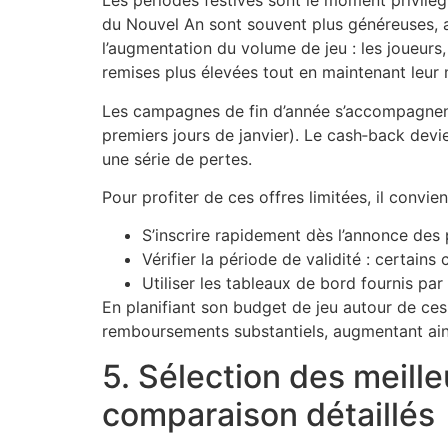
Les périodes festives sont le moment privilégi
du Nouvel An sont souvent plus généreuses, 
l’augmentation du volume de jeu : les joueur
remises plus élevées tout en maintenant leur
Les campagnes de fin d’année s’accompagnent
premiers jours de janvier). Le cash‑back devie
une série de pertes.
Pour profiter de ces offres limitées, il convien
S’inscrire rapidement dès l’annonce des
Vérifier la période de validité : certain
Utiliser les tableaux de bord fournis pa
En planifiant son budget de jeu autour de ces
remboursements substantiels, augmentant ains
5. Sélection des meill
comparaison détaillés