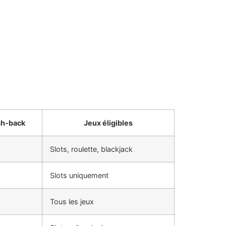
sh‑back
Jeux éligibles
Slots, roulette, blackjack
Slots uniquement
Tous les jeux