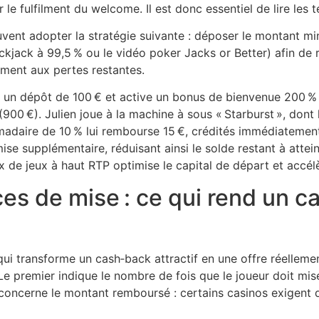
ur le fulfilment du welcome. Il est donc essentiel de lire les
uvent adopter la stratégie suivante : déposer le montant 
kjack à 99,5 % ou le vidéo poker Jacks or Better) afin de r
ment aux pertes restantes.
tue un dépôt de 100 € et active un bonus de bienvenue 200 
(900 €). Julien joue à la machine à sous « Starburst », dont
daire de 10 % lui rembourse 15 €, crédités immédiatement.
ise supplémentaire, réduisant ainsi le solde restant à attei
de jeux à haut RTP optimise le capital de départ et accélèr
es de mise : ce qui rend un c
qui transforme un cash‑back attractif en une offre réellemen
”. Le premier indique le nombre de fois que le joueur doit m
d concerne le montant remboursé : certains casinos exigent 