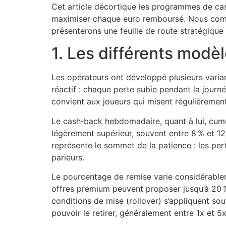
Cet article décortique les programmes de cash
maximiser chaque euro remboursé. Nous compa
présenterons une feuille de route stratégique
1. Les différents mod
Les opérateurs ont développé plusieurs varian
réactif : chaque perte subie pendant la jour
convient aux joueurs qui misent régulièrement
Le cash‑back hebdomadaire, quant à lui, cumul
légèrement supérieur, souvent entre 8 % et 12 
représente le sommet de la patience : les per
parieurs.
Le pourcentage de remise varie considérablem
offres premium peuvent proposer jusqu’à 20 % 
conditions de mise (rollover) s’appliquent so
pouvoir le retirer, généralement entre 1x et 5x