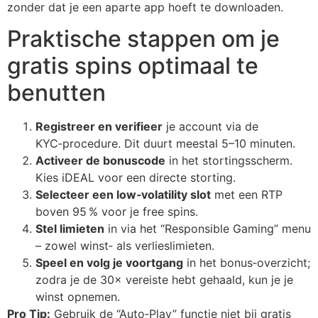
zonder dat je een aparte app hoeft te downloaden.
Praktische stappen om je
gratis spins optimaal te
benutten
Registreer en verifieer
je account via de
KYC‑procedure. Dit duurt meestal 5–10 minuten.
Activeer de bonuscode
in het stortingsscherm.
Kies iDEAL voor een directe storting.
Selecteer een low‑volatility slot
met een RTP
boven 95 % voor je free spins.
Stel limieten
in via het “Responsible Gaming” menu
– zowel winst‑ als verlieslimieten.
Speel en volg je voortgang
in het bonus‑overzicht;
zodra je de 30× vereiste hebt gehaald, kun je je
winst opnemen.
Pro Tip:
Gebruik de “Auto‑Play” functie niet bij gratis