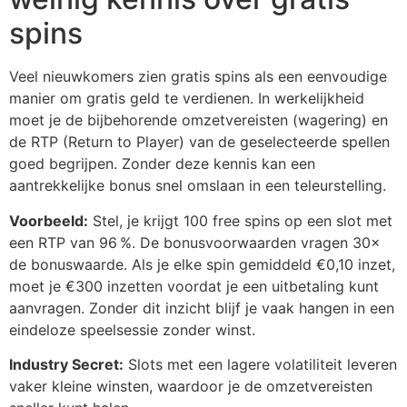
spins
Veel nieuwkomers zien gratis spins als een eenvoudige
manier om gratis geld te verdienen. In werkelijkheid
moet je de bijbehorende omzetvereisten (wagering) en
de RTP (Return to Player) van de geselecteerde spellen
goed begrijpen. Zonder deze kennis kan een
aantrekkelijke bonus snel omslaan in een teleurstelling.
Voorbeeld:
Stel, je krijgt 100 free spins op een slot met
een RTP van 96 %. De bonusvoorwaarden vragen 30×
de bonuswaarde. Als je elke spin gemiddeld €0,10 inzet,
moet je €300 inzetten voordat je een uitbetaling kunt
aanvragen. Zonder dit inzicht blijf je vaak hangen in een
eindeloze speelsessie zonder winst.
Industry Secret:
Slots met een lagere volatiliteit leveren
vaker kleine winsten, waardoor je de omzetvereisten