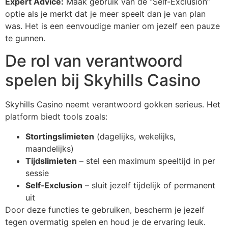
Expert Advice:
Maak gebruik van de “Self‑Exclusion”
optie als je merkt dat je meer speelt dan je van plan
was. Het is een eenvoudige manier om jezelf een pauze
te gunnen.
De rol van verantwoord
spelen bij Skyhills Casino
Skyhills Casino neemt verantwoord gokken serieus. Het
platform biedt tools zoals:
Stortingslimieten
(dagelijks, wekelijks,
maandelijks)
Tijdslimieten
– stel een maximum speeltijd in per
sessie
Self‑Exclusion
– sluit jezelf tijdelijk of permanent
uit
Door deze functies te gebruiken, bescherm je jezelf
tegen overmatig spelen en houd je de ervaring leuk.