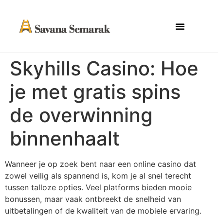
Skyhills Casino: Hoe
je met gratis spins
de overwinning
binnenhaalt
Wanneer je op zoek bent naar een online casino dat
zowel veilig als spannend is, kom je al snel terecht
tussen talloze opties. Veel platforms bieden mooie
bonussen, maar vaak ontbreekt de snelheid van
uitbetalingen of de kwaliteit van de mobiele ervaring.