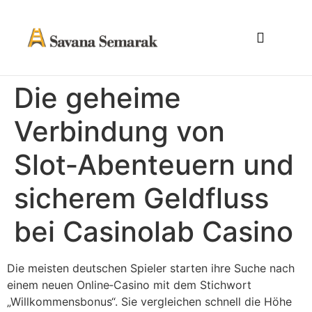
Die geheime
Verbindung von
Slot‑Abenteuern und
sicherem Geldfluss
bei Casinolab Casino
Die meisten deutschen Spieler starten ihre Suche nach
einem neuen Online‑Casino mit dem Stichwort
„Willkommensbonus“. Sie vergleichen schnell die Höhe