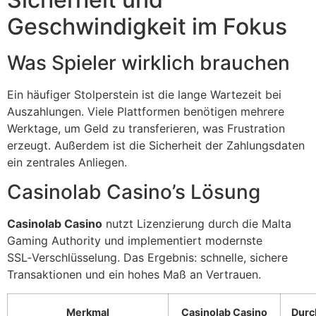
Geschwindigkeit im Fokus
Was Spieler wirklich brauchen
Ein häufiger Stolperstein ist die lange Wartezeit bei
Auszahlungen. Viele Plattformen benötigen mehrere
Werktage, um Geld zu transferieren, was Frustration
erzeugt. Außerdem ist die Sicherheit der Zahlungsdaten
ein zentrales Anliegen.
Casinolab Casino’s Lösung
Casinolab Casino
nutzt Lizenzierung durch die Malta
Gaming Authority und implementiert modernste
SSL‑Verschlüsselung. Das Ergebnis: schnelle, sichere
Transaktionen und ein hohes Maß an Vertrauen.
Merkmal
Casinolab Casino
Durc