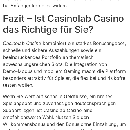
für Anfänger komplex wirken
Fazit – Ist Casinolab Casino
das Richtige für Sie?
Casinolab Casino
kombiniert ein starkes Bonusangebot,
schnelle und sichere Auszahlungen sowie ein
beeindruckendes Portfolio an thematisch
abwechslungsreichen Slots. Die Integration von
Demo‑Modus und mobilem Gaming macht die Plattform
besonders attraktiv für Spieler, die flexibel und risikofrei
testen wollen.
Wenn Sie Wert auf schnelle Geldflüsse, ein breites
Spielangebot und zuverlässigen deutschsprachigen
Support legen, ist Casinolab Casino eine
empfehlenswerte Wahl. Nutzen Sie den
Willkommensbonus und den Bonus ohne Einzahlung, um