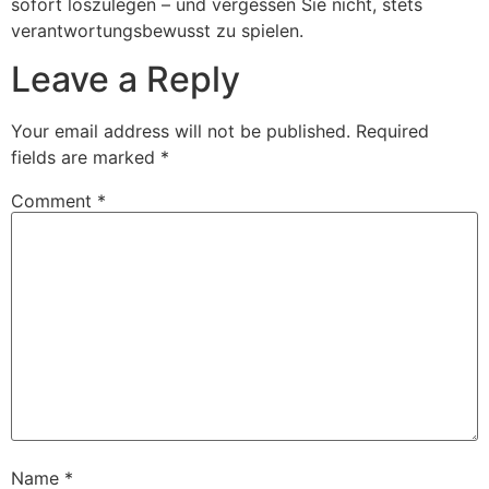
sofort loszulegen – und vergessen Sie nicht, stets
verantwortungsbewusst zu spielen.
Leave a Reply
Your email address will not be published.
Required
fields are marked
*
Comment
*
Name
*