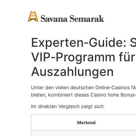
Experten‑Guide: 
VIP‑Programm für
Auszahlungen
Unter den vielen deutschen Online‑Casinos f
bieten, kombiniert dieses Casino hohe Bonu
Im direkten Vergleich zeigt sich:
Merkmal