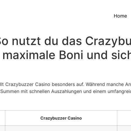
Home
So nutzt du das Crazyb
 maximale Boni und sic
ällt Crazybuzzer Casino besonders auf. Während manche A
s‑Summen mit schnellen Auszahlungen und einem umfangre
Crazybuzzer Casino