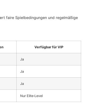
iert faire Spielbedingungen und regelmäßige
en
Verfügbar für VIP
Ja
Ja
Ja
Nur Elite‑Level