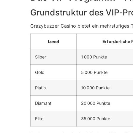
Grundstruktur des VIP‑P
Crazybuzzer Casino bietet ein mehrstufiges Tr
Level
Erforderliche 
Silber
1 000 Punkte
Gold
5 000 Punkte
Platin
10 000 Punkte
Diamant
20 000 Punkte
Elite
35 000 Punkte