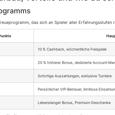
rogramms
eueprogramm, das sich an Spieler aller Erfahrungsstufen ric
Punkte
Haup
10 % Cashback, wöchentliche Freispiele
20 % höherer Bonus, dedizierte Account‑Ma
Sofortige Auszahlungen, exklusive Turniere
Persönlicher VIP‑Betreuer, limitlose Einzahlu
Lebenslanger Bonus, Premium‑Geschenke