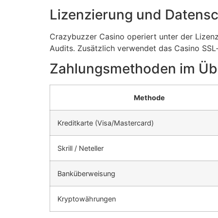
Lizenzierung und Datens
Crazybuzzer Casino operiert unter der Lizen
Audits. Zusätzlich verwendet das Casino SSL
Zahlungsmethoden im Übe
Methode
Kreditkarte (Visa/Mastercard)
Skrill / Neteller
Banküberweisung
Kryptowährungen