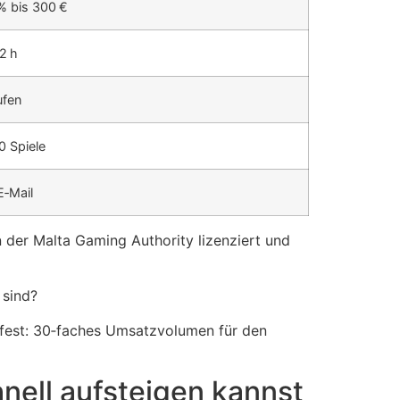
% bis 300 €
2 h
ufen
0 Spiele
E‑Mail
 der Malta Gaming Authority lizenziert und
 sind?
n fest: 30‑faches Umsatzvolumen für den
nell aufsteigen kannst