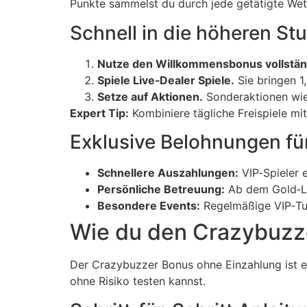
Punkte sammelst du durch jede getätigte Wett
Schnell in die höheren St
Nutze den Willkommensbonus vollstän
Spiele Live‑Dealer Spiele.
Sie bringen 1,
Setze auf Aktionen.
Sonderaktionen wie 
Expert Tip:
Kombiniere tägliche Freispiele mit
Exklusive Belohnungen für
Schnellere Auszahlungen:
VIP‑Spieler e
Persönliche Betreuung:
Ab dem Gold‑Lev
Besondere Events:
Regelmäßige VIP‑Turn
Wie du den Crazybuzze
Der Crazybuzzer Bonus ohne Einzahlung ist ein 
ohne Risiko testen kannst.