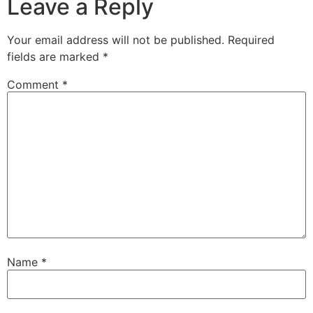
Leave a Reply
Your email address will not be published.
Required
fields are marked
*
Comment
*
Name
*