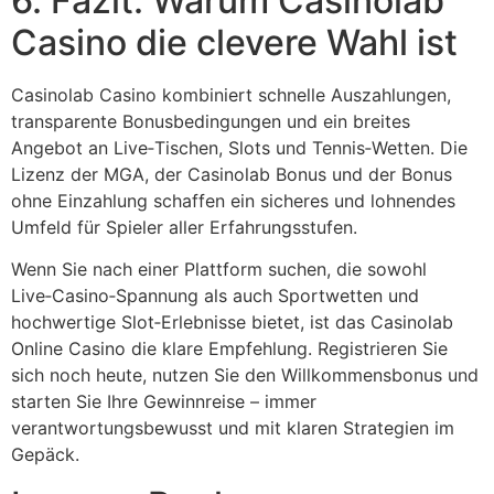
6. Fazit: Warum Casinolab
Casino die clevere Wahl ist
Casinolab Casino kombiniert schnelle Auszahlungen,
transparente Bonusbedingungen und ein breites
Angebot an Live‑Tischen, Slots und Tennis‑Wetten. Die
Lizenz der MGA, der Casinolab Bonus und der Bonus
ohne Einzahlung schaffen ein sicheres und lohnendes
Umfeld für Spieler aller Erfahrungsstufen.
Wenn Sie nach einer Plattform suchen, die sowohl
Live‑Casino‑Spannung als auch Sportwetten und
hochwertige Slot‑Erlebnisse bietet, ist das Casinolab
Online Casino die klare Empfehlung. Registrieren Sie
sich noch heute, nutzen Sie den Willkommensbonus und
starten Sie Ihre Gewinnreise – immer
verantwortungsbewusst und mit klaren Strategien im
Gepäck.