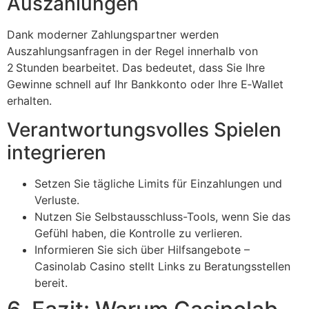
Auszahlungen
Dank moderner Zahlungspartner werden
Auszahlungsanfragen in der Regel innerhalb von
2 Stunden bearbeitet. Das bedeutet, dass Sie Ihre
Gewinne schnell auf Ihr Bankkonto oder Ihre E‑Wallet
erhalten.
Verantwortungsvolles Spielen
integrieren
Setzen Sie tägliche Limits für Einzahlungen und
Verluste.
Nutzen Sie Selbstausschluss-Tools, wenn Sie das
Gefühl haben, die Kontrolle zu verlieren.
Informieren Sie sich über Hilfsangebote –
Casinolab Casino stellt Links zu Beratungsstellen
bereit.