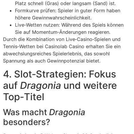
Platz schnell (Gras) oder langsam (Sand) ist.
Formkurve prüfen: Spieler in guter Form haben
höhere Gewinnwahrscheinlichkeit.
Live‑Wetten nutzen: Während des Spiels können
Sie auf Momentum‑Änderungen reagieren.
Durch die Kombination von Live‑Casino‑Spielen und
Tennis‑Wetten bei Casinolab Casino erhalten Sie ein
abwechslungsreiches Spielerlebnis, das sowohl
Spannung als auch Gewinnpotenzial bietet.
4. Slot‑Strategien: Fokus
auf
Dragonia
und weitere
Top‑Titel
Was macht
Dragonia
besonders?