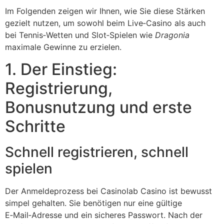
Im Folgenden zeigen wir Ihnen, wie Sie diese Stärken
gezielt nutzen, um sowohl beim Live‑Casino als auch
bei Tennis‑Wetten und Slot‑Spielen wie
Dragonia
maximale Gewinne zu erzielen.
1. Der Einstieg:
Registrierung,
Bonusnutzung und erste
Schritte
Schnell registrieren, schnell
spielen
Der Anmeldeprozess bei Casinolab Casino ist bewusst
simpel gehalten. Sie benötigen nur eine gültige
E‑Mail‑Adresse und ein sicheres Passwort. Nach der