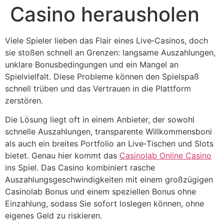
Casino herausholen
Viele Spieler lieben das Flair eines Live‑Casinos, doch
sie stoßen schnell an Grenzen: langsame Auszahlungen,
unklare Bonusbedingungen und ein Mangel an
Spielvielfalt. Diese Probleme können den Spielspaß
schnell trüben und das Vertrauen in die Plattform
zerstören.
Die Lösung liegt oft in einem Anbieter, der sowohl
schnelle Auszahlungen, transparente Willkommensboni
als auch ein breites Portfolio an Live‑Tischen und Slots
bietet. Genau hier kommt das
Casinolab Online Casino
ins Spiel. Das Casino kombiniert rasche
Auszahlungsgeschwindigkeiten mit einem großzügigen
Casinolab Bonus und einem speziellen Bonus ohne
Einzahlung, sodass Sie sofort loslegen können, ohne
eigenes Geld zu riskieren.